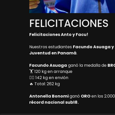
FELICITACIONES
Felicitaciones Anto y Facu!
Nuestros estudiantes
Facundo Asuaga y 
Juventud en Panamá
.
Facundo Asuaga
ganó la medalla de
BR
🏋️ 120 kg en arranque
🏋️‍♂️ 142 kg en envión
🔥 Total: 262 kg
Antonella Bonomi
ganó
ORO
en los 2.00
récord nacional sub18.